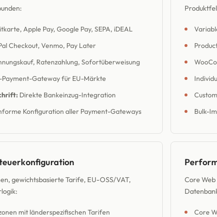
bunden:
Produktfel
tkarte, Apple Pay, Google Pay, SEPA, iDEAL
Variabl
al Checkout, Venmo, Pay Later
Produc
nungskauf, Ratenzahlung, Sofortüberweisung
WooCom
i-Payment-Gateway für EU-Märkte
Individ
hrift:
Direkte Bankeinzug-Integration
Custom 
forme Konfiguration aller Payment-Gateways
Bulk-I
teuerkonfiguration
Perfor
n, gewichtsbasierte Tarife, EU-OSS/VAT,
Core Web V
logik:
Datenbank
onen mit länderspezifischen Tarifen
Core W