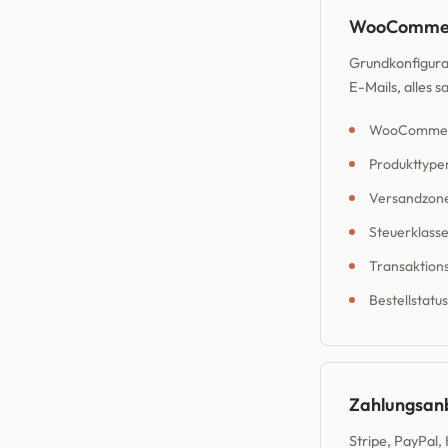
WooCommerc
Grundkonfigura
E-Mails, alles s
WooCommerce
Produkttypen
Versandzone
Steuerklasse
Transaktion
Bestellstatu
Zahlungsanb
Stripe, PayPal,