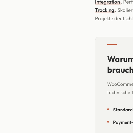
Integration
, Pe
Tracking
. Skali
Projekte deutsch
Warum 
brauc
WooCommerce 
technische T
Standard-
Payment-I