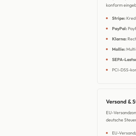
konform einge
Stripe:
Kredi
PayPal:
PayP
Klarna:
Rech
Mollie:
Mult
SEPA-Lastsc
PCI-DSS-kon
Versand & S
EU-Versandzone
deutsche Steuer
EU-Versandz