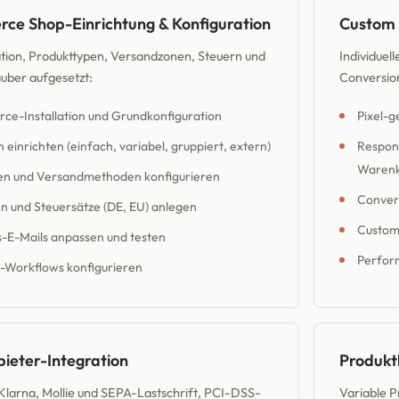
e Shop-Einrichtung & Konfiguration
Custom 
tion, Produkttypen, Versandzonen, Steuern und
Individuel
auber aufgesetzt:
Conversio
-Installation und Grundkonfiguration
Pixel-
 einrichten (einfach, variabel, gruppiert, extern)
Respons
Warenk
n und Versandmethoden konfigurieren
Convers
n und Steuersätze (DE, EU) anlegen
Custom
s-E-Mails anpassen und testen
Perfor
s-Workflows konfigurieren
ieter-Integration
Produkt
 Klarna, Mollie und SEPA-Lastschrift, PCI-DSS-
Variable P