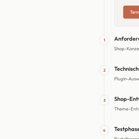
Term
Anforder
1
Shop-Konzep
Technisch
2
Plugin-Ausw
Shop-Ent
3
Theme-Entwi
Testphas
4
Bestellproze