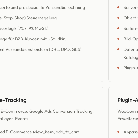
ierte und preisbasierte Versandberechnung
Server-
-Stop-Shop) Steuerregelung
Object 
uerlogik (7% / 19% MwSt.)
Seiten
rge für B2B-Kunden mit USt-IdNr.
Bild-Op
mit Versanddienstleistern (DHL, DPD, GLS)
Datenba
Katalo
Plugin-
-Tracking
Plugin-
E-Commerce, Google Ads Conversion Tracking,
WooCommer
taLayer-Events:
Erweiteru
d E-Commerce (view_item, add_to_cart,
Anpass