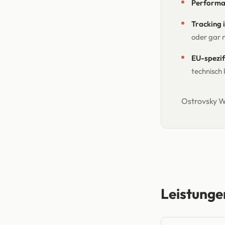
Performan
Tracking i
oder gar n
EU-spezif
technisch
Ostrovsky W
Leistunge