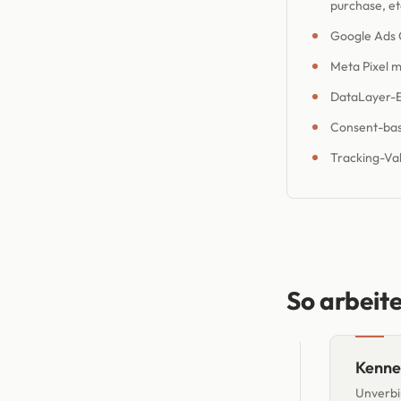
purchase, et
Google Ads 
Meta Pixel 
DataLayer-E
Consent-basi
Tracking-Va
So arbeit
Kenne
→
Unverbi